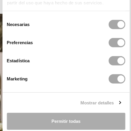
partir del uso que haya hecho de sus servicios.
ROSA CLARÁ COUTURE
Selección
Necesarias
de
consentimiento
Preferencias
Estadística
Marketing
Mostrar detalles
Permitir todas