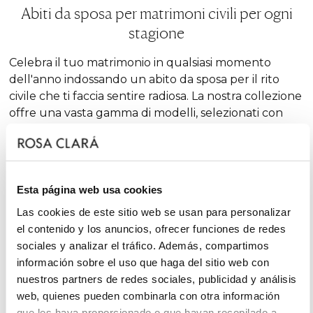
Abiti da sposa per matrimoni civili per ogni
stagione
Celebra il tuo matrimonio in qualsiasi momento
dell'anno indossando un abito da sposa per il rito
civile che ti faccia sentire radiosa. La nostra collezione
offre una vasta gamma di modelli, selezionati con
cura per adattarsi perfettamente a ogni stagione.
Abiti da sposa per matrimonio civile in estate
Esta página web usa cookies
Scegliere l'abito ideale può essere difficile, per
Las cookies de este sitio web se usan para personalizar
questo i nostri abiti da sposa per il rito civile per
el contenido y los anuncios, ofrecer funciones de redes
l'estate sono la scelta perfetta per chi cerca
sociales y analizar el tráfico. Además, compartimos
freschezza e romanticismo, grazie amodelli in
información sobre el uso que haga del sitio web con
organza e
tulle
che uniscono eleganza e comfort.
nuestros partners de redes sociales, publicidad y análisis
web, quienes pueden combinarla con otra información
Abiti da sposa per matrimonio civile in inverno
que les haya proporcionado o que hayan recopilado a