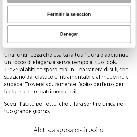
celebrazione unica.
Permitir la selección
Abiti da sposa midi per matrimoni civili
Denegar
Vieni a scoprire gli abiti da sposa midi per un
matrimoni civile ricco di stile e raffinatezza
Una lunghezza che esalta la tua figura e aggiunge
un tocco di eleganza senza tempo al tuo
look
.
Troverai abiti da sposa midi in una varietà di stili, che
spaziano dal classico e intramontabile al moderno e
audace. Troverai sicuramente l'abito perfetto per
brillare al tuo matrimonio civile.
Scegli l'abito perfetto che ti farà sentire unica nel
tuo grande giorno.
Abiti da sposa civili boho