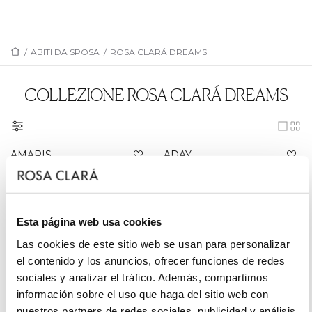
/
ABITI DA SPOSA
/
ROSA CLARÁ DREAMS
COLLEZIONE ROSA CLARÁ DREAMS
AMARIS
ADAY
ALAYA
ADAYA
ALISON
ALMIRA
Esta página web usa cookies
ALANA
ALEGRIA
Las cookies de este sitio web se usan para personalizar
ALEIDA
ALEXIA
el contenido y los anuncios, ofrecer funciones de redes
ALICIA
AURORA
sociales y analizar el tráfico. Además, compartimos
información sobre el uso que haga del sitio web con
AMATIS
AITANA
nuestros partners de redes sociales, publicidad y análisis