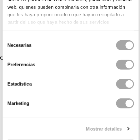
AMARAL
ALMAR
web, quienes pueden combinarla con otra información
que les haya proporcionado o que hayan recopilado a
ALBA
ALENA
partir del uso que haya hecho de sus servicios.
AFRODITA
ALAMO
Selección
Necesarias
de
consentimiento
COLLEZIONI COLLEGATE
Preferencias
Estadística
Marketing
Mostrar detalles