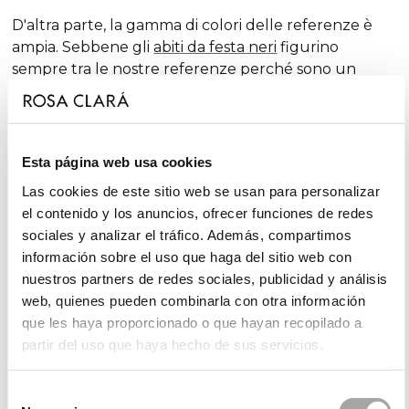
D'altra parte, la gamma di colori delle referenze è
ampia. Sebbene gli
abiti da festa neri
figurino
sempre tra le nostre referenze perché sono un
pezzo classico - unitamente ai tradizionali
abiti da
festa rossi
-, anno dopo anno vengono incorporati
outfit in tonalità più audaci. Nonché completi in
diverse tonalità intramontabili: è il caso degli
abiti da
Esta página web usa cookies
festa blu
; dove coesistono, tra gli altri, il blu cobalto, il
Las cookies de este sitio web se usan para personalizar
blu navy, l'azzurro o il turchese; quest'ultimo si trova
el contenido y los anuncios, ofrecer funciones de redes
a metà strada rispetto agli
abiti da festa verdi
.
sociales y analizar el tráfico. Además, compartimos
información sobre el uso que haga del sitio web con
nuestros partners de redes sociales, publicidad y análisis
Collezioni di abiti da festa e ospite
web, quienes pueden combinarla con otra información
que les haya proporcionado o que hayan recopilado a
Le collezioni di abiti da festa e ospite di Rosa Clará si
partir del uso que haya hecho de sus servicios.
distinguono per eleganza e varietà, poiché cercano
di offrire stili sempre diversi, freschi e innovativi. Nella
nostra collezione
Rosa Clará Cocktail
, dall'eleganza
Selección