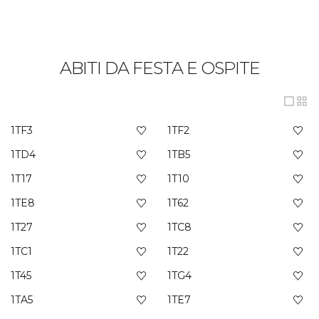
ABITI DA FESTA E OSPITE
1TF3
1TF2
1TD4
1TB5
1T17
1T10
1TE8
1T62
1T27
1TC8
1TC1
1T22
1T45
1TG4
1TA5
1TE7