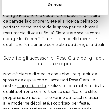
Denegar
Siete state invitate a un matrimonio in cui sarete
damigelle d'onore e desiderate indossare un abito
da damigella d'onore? Siete alla ricerca dell'abito
perfetto come madre della sposa per celebrare il
matrimonio di vostra figlia? Siete state scelte come
damigelle d'onore? Tra i nostri modelli troverete
quelli che funzionano come abiti da damigella ideali.
Scoprite gli accessori di Rosa Clará per gli abiti
da festa e ospite
Non c'è niente di meglio che abbellire gli abiti da
sposa e da ospite con gli accessori Rosa Clará. Le
nostre
scarpe da festa
, realizzate con materiali di alta
qualità, offrono comfort senza sacrificare lo stile,
proponendo modelli che vanno dai tacchi classici
alle moderne décolleté. I
copricapi per feste
,