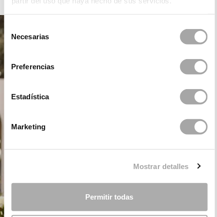
partir del uso que haya hecho de sus servicios.
Selección
Necesarias
de
consentimiento
Preferencias
Estadística
Marketing
Mostrar detalles
Permitir todas