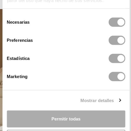
partir del uso que haya hecho de sus servicios.
Selección
Necesarias
de
consentimiento
Preferencias
Estadística
Marketing
Mostrar detalles
Permitir todas