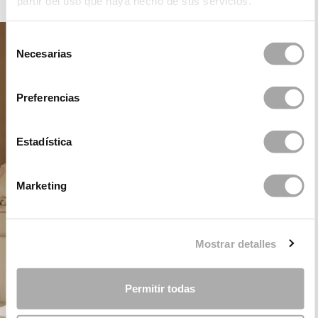
partir del uso que haya hecho de sus servicios.
Selección
Necesarias
de
consentimiento
Preferencias
Estadística
Marketing
Mostrar detalles
Permitir todas