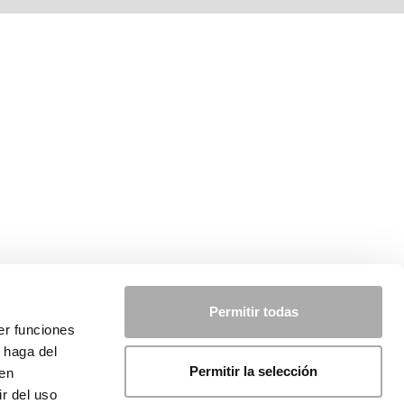
Permitir todas
er funciones
 haga del
Permitir la selección
den
r del uso