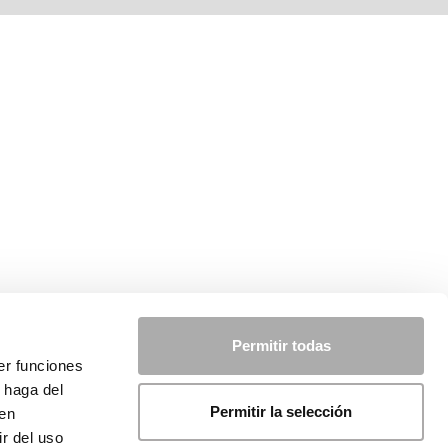
Permitir todas
er funciones
 haga del
Permitir la selección
den
r del uso