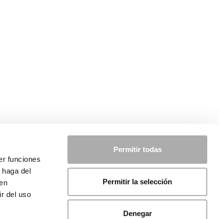
Permitir todas
er funciones
 haga del
Permitir la selección
den
r del uso
Denegar