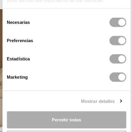
partir del uso que haya hecho de sus servicios.
Selección
Necesarias
de
consentimiento
Preferencias
Estadística
Marketing
Mostrar detalles
Permitir todas