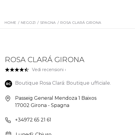
HOME
/
NEGOZI
/
SPAGNA
/
ROSA CLARÁ GIRONA
ROSA CLARÁ GIRONA
Vedi recensioni ›
Boutique Rosa Clará: Boutique ufficiale.
Passeig General Mendoza 1 Baixos
17002 Girona - Spagna
+34972 65 21 61
Lunedì: Chiuso