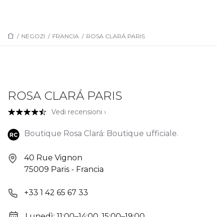
/
NEGOZI
/
FRANCIA
/
ROSA CLARÁ PARIS
ROSA CLARÁ PARIS
Vedi recensioni ›
Boutique Rosa Clará: Boutique ufficiale.
40 Rue Vignon
75009 Paris - Francia
+33 1 42 65 67 33
Lunedì: 11:00–14:00, 15:00–19:00