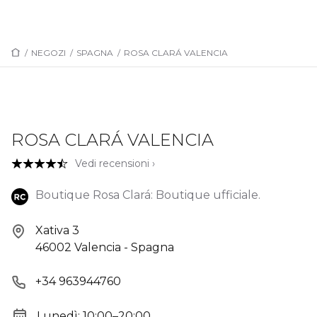
/
NEGOZI
/
SPAGNA
/
ROSA CLARÁ VALENCIA
ROSA CLARÁ VALENCIA
Vedi recensioni ›
Boutique Rosa Clará: Boutique ufficiale.
Xativa 3
46002 Valencia - Spagna
+34 963944760
Lunedì: 10:00–20:00