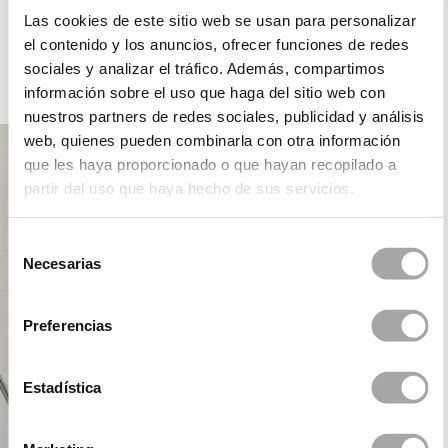
ROSA CLARÁ DREAMS
Las cookies de este sitio web se usan para personalizar
el contenido y los anuncios, ofrecer funciones de redes
sociales y analizar el tráfico. Además, compartimos
información sobre el uso que haga del sitio web con
COCKTAIL
nuestros partners de redes sociales, publicidad y análisis
web, quienes pueden combinarla con otra información
que les haya proporcionado o que hayan recopilado a
partir del uso que haya hecho de sus servicios.
Selección
Necesarias
de
consentimiento
Preferencias
Estadística