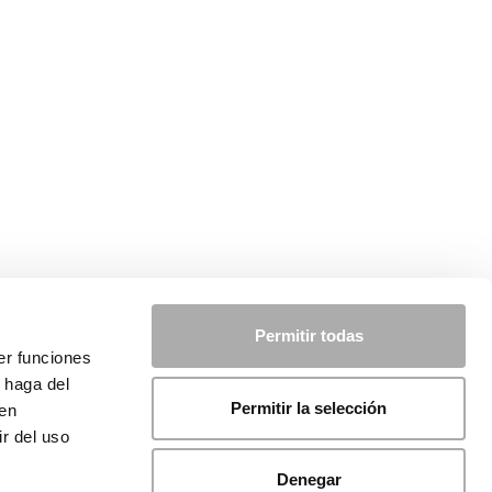
Permitir todas
er funciones
 haga del
Permitir la selección
den
r del uso
Denegar