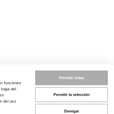
Permitir todas
er funciones
 haga del
Permitir la selección
den
r del uso
Denegar