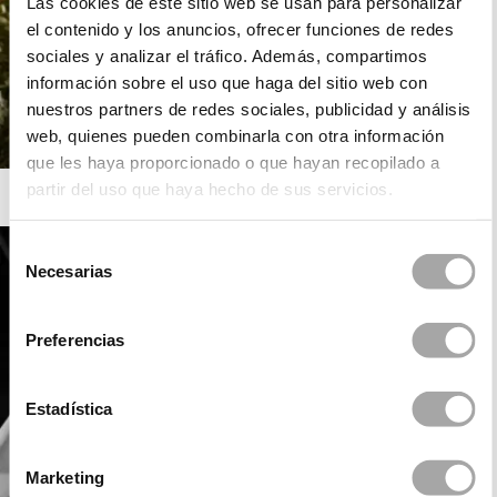
Las cookies de este sitio web se usan para personalizar
el contenido y los anuncios, ofrecer funciones de redes
sociales y analizar el tráfico. Además, compartimos
información sobre el uso que haga del sitio web con
nuestros partners de redes sociales, publicidad y análisis
web, quienes pueden combinarla con otra información
que les haya proporcionado o que hayan recopilado a
partir del uso que haya hecho de sus servicios.
ROSA CLARÁ
Selección
Necesarias
de
consentimiento
Preferencias
Estadística
Marketing