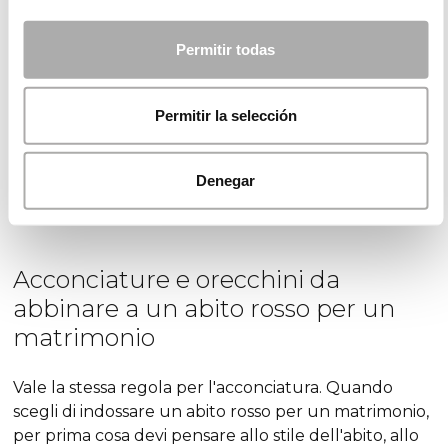
matrimonio, il tuo make-up dovrà essere discreto,
per dare maggiore protagonismo all'abito. Se il
Permitir todas
matrimonio si svolgerà di mattina, opta per un make-
up naturale, da completare con un rossetto rosso.
Permitir la selección
Se il matrimonio è di pomeriggio, puoi risaltare
maggiormente gli occhi, senza esagerare, perché
ricordiamo che l'abito rosso non ha bisogno di molto
Denegar
altro per spiccare.
Acconciature e orecchini da
abbinare a un abito rosso per un
matrimonio
Vale la stessa regola per l'acconciatura. Quando
scegli di indossare un abito rosso per un matrimonio,
per prima cosa devi pensare allo stile dell'abito, allo