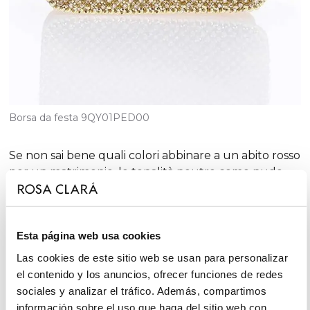
Borsa da festa 9QY01PED00
Se non sai bene quali colori abbinare a un abito rosso
per un matrimonio, le tonalità neutre come nude,
nero e anche il bianco sono sempre perfette. Se,
invece, stai cercando degli accessori da abbinare al
tuo abito rosso per matrimonio di mattina o estivo, le
Esta página web usa cookies
borse in tessuti naturali come la rafia sono ideali,
purché siano piccole e dal design elegante, adatte a
Las cookies de este sitio web se usan para personalizar
una cerimonia.
el contenido y los anuncios, ofrecer funciones de redes
sociales y analizar el tráfico. Además, compartimos
información sobre el uso que haga del sitio web con