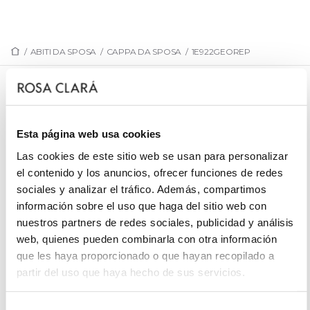
/
ABITI DA SPOSA
/
CAPPA DA SPOSA
/
1E922GEOREP
1E922GEOREP
Mantella da sposa in georgette.
Esta página web usa cookies
Las cookies de este sitio web se usan para personalizar
el contenido y los anuncios, ofrecer funciones de redes
sociales y analizar el tráfico. Además, compartimos
PRENOTA UN APPUNTAMENTO
información sobre el uso que haga del sitio web con
nuestros partners de redes sociales, publicidad y análisis
web, quienes pueden combinarla con otra información
que les haya proporcionado o que hayan recopilado a
partir del uso que haya hecho de sus servicios.
Selección