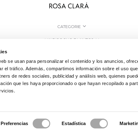
CATEGORIE
HAI BISOGNO DI AIUTO?
ies
PUNTI VENDITA
web se usan para personalizar el contenido y los anuncios, ofrec
AZIENDA
ar el tráfico. Además, compartimos información sobre el uso que
tners de redes sociales, publicidad y análisis web, quienes pue
ación que les haya proporcionado o que hayan recopilado a parti
vicios.
Preferencias
Estadística
Marketi
a Clará | Since 1995
·
Informazioni legali
·
Informativa sulla Privacy
·
Politi