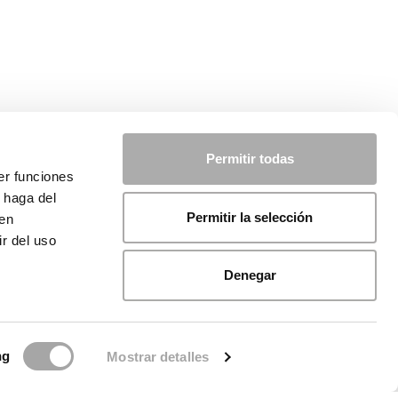
Permitir todas
er funciones
 haga del
Permitir la selección
den
r del uso
Denegar
ng
Mostrar detalles
ca sui cookie