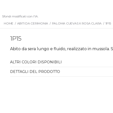
Sfondi modificati con l'IA.
HOME
/
ABITI DA CERIMONIA
/
PALOMA CUEVAS X ROSA CLARA
/
1P15
1P15
Abito da sera lungo e fluido, realizzato in mussola. 
ALTRI COLORI DISPONIBILI
DETTAGLI DEL PRODOTTO