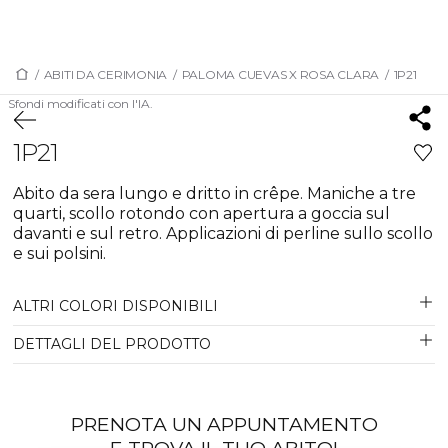
/
ABITI DA CERIMONIA
/
PALOMA CUEVAS X ROSA CLARA
/
1P21
Sfondi modificati con l'IA.
1P21
Abito da sera lungo e dritto in crêpe. Maniche a tre
quarti, scollo rotondo con apertura a goccia sul
davanti e sul retro. Applicazioni di perline sullo scollo
e sui polsini.
ALTRI COLORI DISPONIBILI
DETTAGLI DEL PRODOTTO
PRENOTA UN APPUNTAMENTO