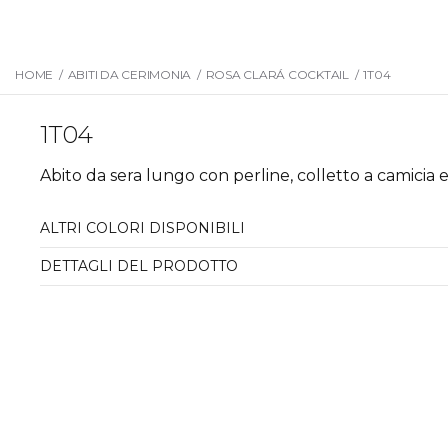
HOME
/
ABITI DA CERIMONIA
/
ROSA CLARÁ COCKTAIL
/
1T04
1T04
Abito da sera lungo con perline, colletto a camicia e
ALTRI COLORI DISPONIBILI
DETTAGLI DEL PRODOTTO