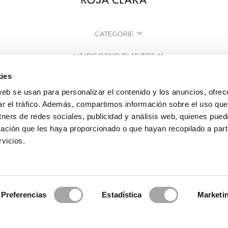
CATEGORIE
HAI BISOGNO DI AIUTO?
ies
PUNTI VENDITA
web se usan para personalizar el contenido y los anuncios, ofrec
AZIENDA
ar el tráfico. Además, compartimos información sobre el uso que
tners de redes sociales, publicidad y análisis web, quienes pue
ación que les haya proporcionado o que hayan recopilado a parti
vicios.
Preferencias
Estadística
Marketi
a Clará | Since 1995
·
Informazioni legali
·
Informativa sulla Privacy
·
Politi