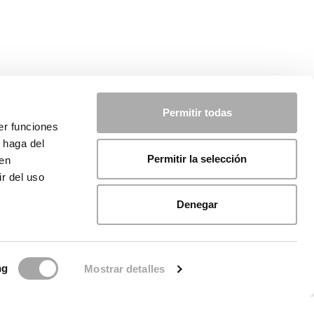
Permitir todas
er funciones
 haga del
Permitir la selección
den
r del uso
Denegar
ng
Mostrar detalles
ca sui cookie