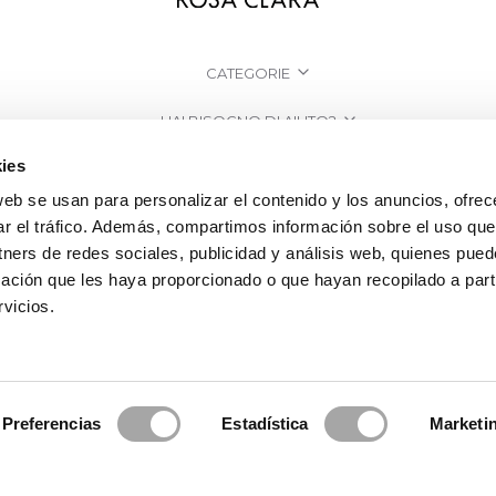
CATEGORIE
HAI BISOGNO DI AIUTO?
ies
PUNTI VENDITA
web se usan para personalizar el contenido y los anuncios, ofrec
AZIENDA
ar el tráfico. Además, compartimos información sobre el uso que
tners de redes sociales, publicidad y análisis web, quienes pue
ación que les haya proporcionado o que hayan recopilado a parti
vicios.
Preferencias
Estadística
Marketi
a Clará | Since 1995
·
Informazioni legali
·
Informativa sulla Privacy
·
Politi