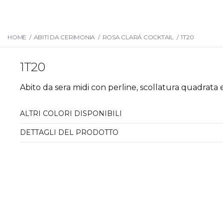
HOME
/
ABITI DA CERIMONIA
/
ROSA CLARÁ COCKTAIL
/
1T20
1T20
Abito da sera midi con perline, scollatura quadrata e
ALTRI COLORI DISPONIBILI
DETTAGLI DEL PRODOTTO