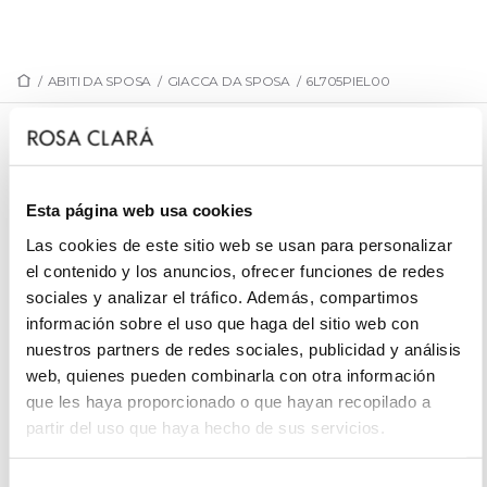
/
ABITI DA SPOSA
/
GIACCA DA SPOSA
/
6L705PIEL00
6L705PIEL00
Giacca di pelle da Sposa con le maniche francesi.
Esta página web usa cookies
Las cookies de este sitio web se usan para personalizar
el contenido y los anuncios, ofrecer funciones de redes
sociales y analizar el tráfico. Además, compartimos
PRENOTA UN APPUNTAMENTO
información sobre el uso que haga del sitio web con
nuestros partners de redes sociales, publicidad y análisis
web, quienes pueden combinarla con otra información
que les haya proporcionado o que hayan recopilado a
partir del uso que haya hecho de sus servicios.
Selección