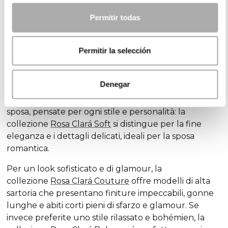
un'esperienza piacevole, grazie alla varietà di opzioni
Permitir todas
disponibili, oppure un compito opprimente, a causa
dell'infinità di modelli disponibili. Noi di Rosa Clará
disegniamo abiti da sposa
tenendo
conto della
Permitir la selección
diversità delle spose e degli stili, in modo che tutte
possano trovare l'abito ideale per celebrare il loro
amore.
Denegar
Scoprite le nostre esclusive collezioni di abiti da
sposa, pensate per ogni stile e personalità: la
collezione
Rosa Clará Soft
si distingue per la fine
eleganza e i dettagli delicati, ideali per la sposa
romantica.
Per un look sofisticato e di glamour, la
collezione
Rosa Clará Couture
offre modelli di alta
sartoria che presentano finiture impeccabili, gonne
lunghe e abiti corti pieni di sfarzo e glamour. Se
invece preferite uno stile rilassato e bohémien, la