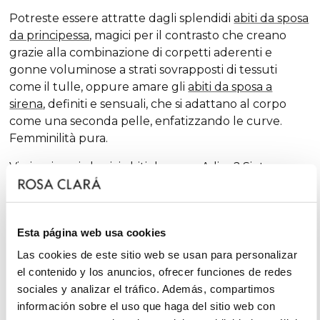
Potreste essere attratte dagli splendidi
abiti da sposa
da principessa
, magici per il contrasto che creano
grazie alla combinazione di corpetti aderenti e
gonne voluminose a strati sovrapposti di tessuti
come il tulle, oppure amare gli
abiti da sposa a
sirena
, definiti e sensuali, che si adattano al corpo
come una seconda pelle, enfatizzando le curve.
Femminilità pura.
Vi piacciono i classici
abiti da sposa A-line
? Siete
fortunate. La
A-line
è una delle silhouette che
meglio si adatta alla maggior parte delle carnagioni
e che, stagione dopo stagione, compare tra le nostre
Esta página web usa cookies
collezioni, sempre con dosi extra di femminilità e
finiture sorprendenti, che rinnovano la tradizione
Las cookies de este sitio web se usan para personalizar
con tocchi chic e fantasiosi, senza escludere il
el contenido y los anuncios, ofrecer funciones de redes
glamour.
sociales y analizar el tráfico. Además, compartimos
información sobre el uso que haga del sitio web con
D'altra parte, se siete una
sposa minimal, sarete