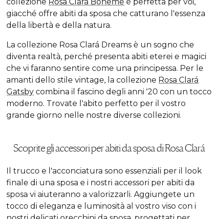
collezione
Rosa Clará Boheme
è perfetta per voi,
giacché offre abiti da sposa che catturano l'essenza
della libertà e della natura.
La collezione Rosa Clará Dreams è un sogno che
diventa realtà, perché presenta abiti eterei e magici
che vi faranno sentire come una principessa. Per le
amanti dello stile vintage, la collezione
Rosa Clará
Gatsby
combina il fascino degli anni '20 con un tocco
moderno. Trovate l'abito perfetto per il vostro
grande giorno nelle nostre diverse collezioni.
Scoprite gli accessori per abiti da sposa di Rosa Clará
Il trucco e l'acconciatura sono essenziali per il look
finale di una sposa e i nostri accessori per abiti da
sposa vi aiuteranno a valorizzarli. Aggiungete un
tocco di eleganza e luminosità al vostro viso con i
nostri delicati
orecchini da sposa
, progettati per