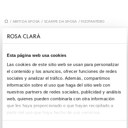
/
ABITI DA SPOSA
/
SCARPE DA SPOSA
/
91Z07ANTEB0
91Z07ANTEB0
Calzature da sposa, scamosciato.
Esta página web usa cookies
Las cookies de este sitio web se usan para personalizar
el contenido y los anuncios, ofrecer funciones de redes
sociales y analizar el tráfico. Además, compartimos
PRENOTA UN APPUNTAMENTO
información sobre el uso que haga del sitio web con
nuestros partners de redes sociales, publicidad y análisis
web, quienes pueden combinarla con otra información
que les haya proporcionado o que hayan recopilado a
partir del uso que haya hecho de sus servicios.
Selección