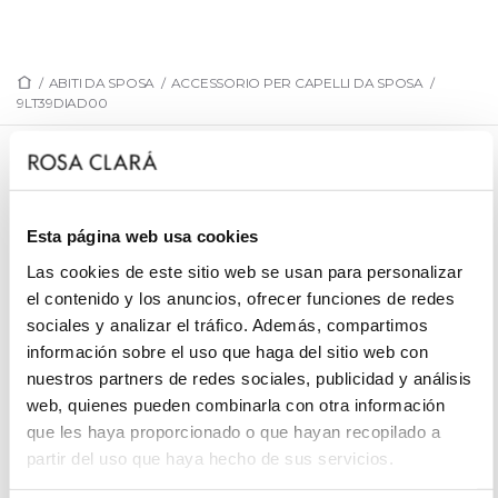
/
ABITI DA SPOSA
/
ACCESSORIO PER CAPELLI DA SPOSA
/
9LT39DIAD00
9LT39DIAD00
Bandolete de noiva e estilo romântico. Realizada em
Esta página web usa cookies
brilhantes. Outfit MB Accessories de sonho.
Las cookies de este sitio web se usan para personalizar
el contenido y los anuncios, ofrecer funciones de redes
sociales y analizar el tráfico. Además, compartimos
PRENOTA UN APPUNTAMENTO
información sobre el uso que haga del sitio web con
nuestros partners de redes sociales, publicidad y análisis
web, quienes pueden combinarla con otra información
que les haya proporcionado o que hayan recopilado a
partir del uso que haya hecho de sus servicios.