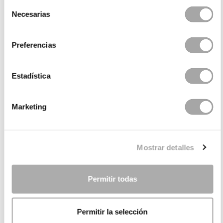
Selección
Necesarias
de
consentimiento
Preferencias
Estadística
Marketing
CATEGORIE
HAI BISOGNO DI AIUTO?
Mostrar detalles
PUNTI VENDITA
AZIENDA
Permitir todas
Permitir la selección