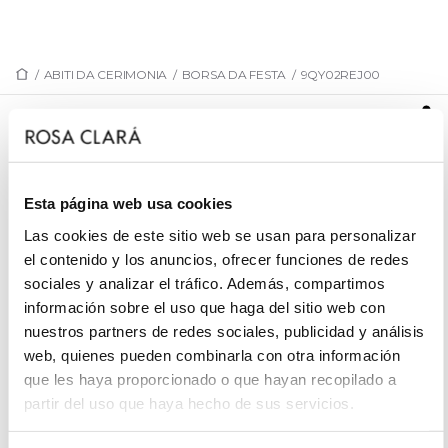
/
ABITI DA CERIMONIA
/
BORSA DA FESTA
/
9QY02REJ00
9QY02REJ00
Clutch da cerimonia. Confezionata in rafia. Unico
scomparto.
Esta página web usa cookies
Las cookies de este sitio web se usan para personalizar
el contenido y los anuncios, ofrecer funciones de redes
sociales y analizar el tráfico. Además, compartimos
PRENOTA UN APPUNTAMENTO
información sobre el uso que haga del sitio web con
nuestros partners de redes sociales, publicidad y análisis
web, quienes pueden combinarla con otra información
que les haya proporcionado o que hayan recopilado a
partir del uso que haya hecho de sus servicios.