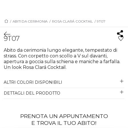
/
ABITI DA CERIMONIA
/
ROSA CLARÁ COCKTAIL
/
9T07
9T07
Abito da cerimonia lungo elegante, tempestato di
strass. Con corpetto con scollo a V sul davanti,
apertura a goccia sulla schiena e maniche a farfalla.
Un look Rosa Clará Cocktail.
ALTRI COLORI DISPONIBILI
DETTAGLI DEL PRODOTTO
PRENOTA UN APPUNTAMENTO
E TROVA IL TUO ABITO!