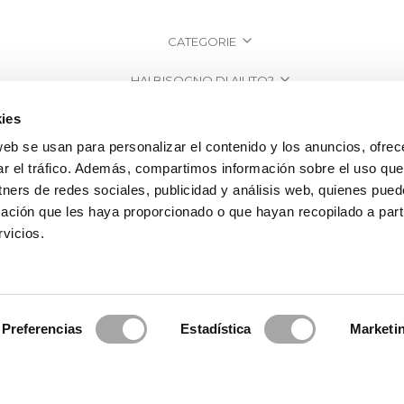
CATEGORIE
HAI BISOGNO DI AIUTO?
ies
PUNTI VENDITA
web se usan para personalizar el contenido y los anuncios, ofrec
AZIENDA
ar el tráfico. Además, compartimos información sobre el uso que
tners de redes sociales, publicidad y análisis web, quienes pue
ación que les haya proporcionado o que hayan recopilado a parti
vicios.
Preferencias
Estadística
Marketi
a Clará | Since 1995
·
Informazioni legali
·
Informativa sulla Privacy
·
Politi