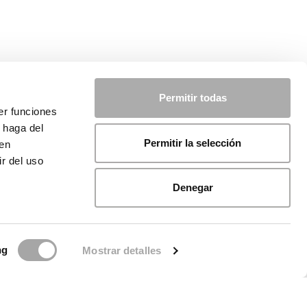
Permitir todas
er funciones
 haga del
Permitir la selección
den
r del uso
Denegar
ng
Mostrar detalles
ca sui cookie