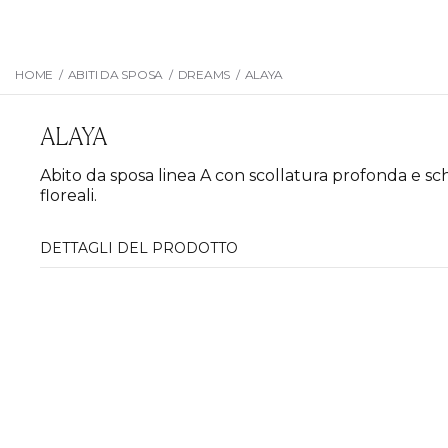
HOME
/
ABITI DA SPOSA
/
DREAMS
/
ALAYA
ALAYA
Abito da sposa linea A con scollatura profonda e schi
floreali.
DETTAGLI DEL PRODOTTO