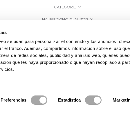
CATEGORIE
HAI BISOGNO DI AIUTO?
PUNTI VENDITA
ies
web se usan para personalizar el contenido y los anuncios, ofrec
AZIENDA
ar el tráfico. Además, compartimos información sobre el uso que
tners de redes sociales, publicidad y análisis web, quienes pue
ación que les haya proporcionado o que hayan recopilado a parti
vicios.
Preferencias
Estadística
Marketi
a Clará | Since 1995
·
Informazioni legali
·
Informativa sulla Privacy
·
Politi