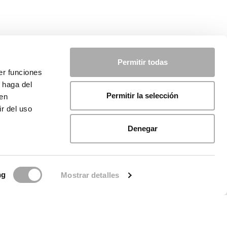
Permitir todas
er funciones
 haga del
Permitir la selección
den
r del uso
Denegar
ng
Mostrar detalles
ca sui cookie