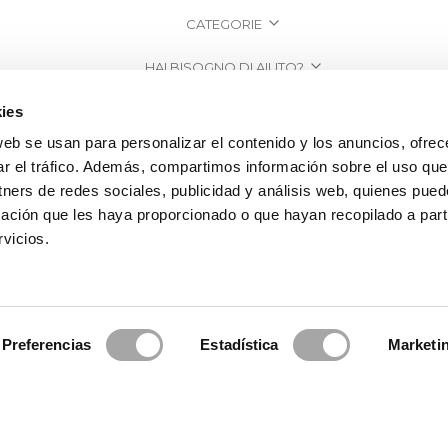
CATEGORIE
HAI BISOGNO DI AIUTO?
PUNTI VENDITA
ies
web se usan para personalizar el contenido y los anuncios, ofrec
AZIENDA
ar el tráfico. Además, compartimos información sobre el uso que
tners de redes sociales, publicidad y análisis web, quienes pue
ación que les haya proporcionado o que hayan recopilado a parti
vicios.
Preferencias
Estadística
Marketi
a Clará | Since 1995
·
Informazioni legali
·
Informativa sulla Privacy
·
Politi