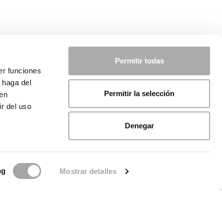
Permitir todas
er funciones
 haga del
Permitir la selección
den
r del uso
Denegar
ng
Mostrar detalles
ca sui cookie