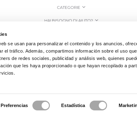
CATEGORIE
HAI BISOGNO DI AIUTO?
PUNTI VENDITA
ies
web se usan para personalizar el contenido y los anuncios, ofrec
AZIENDA
ar el tráfico. Además, compartimos información sobre el uso que
tners de redes sociales, publicidad y análisis web, quienes pue
ación que les haya proporcionado o que hayan recopilado a parti
vicios.
Preferencias
Estadística
Marketi
a Clará | Since 1995
·
Informazioni legali
·
Informativa sulla Privacy
·
Politi