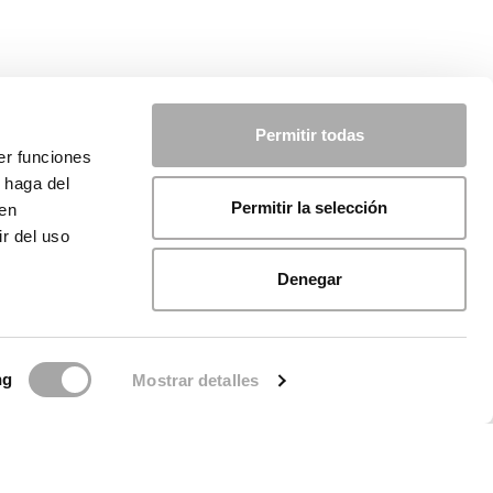
Permitir todas
er funciones
 haga del
Permitir la selección
den
r del uso
Denegar
ng
Mostrar detalles
ca sui cookie