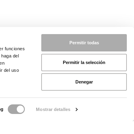
Permitir todas
er funciones
 haga del
Permitir la selección
den
r del uso
Denegar
ng
Mostrar detalles
ca sui cookie