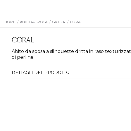
HOME
/
ABITI DA SPOSA
/
GATSBY
/
CORAL
CORAL
Abito da sposa a silhouette dritta in raso texturizza
di perline.
DETTAGLI DEL PRODOTTO