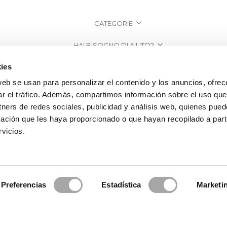
CATEGORIE
HAI BISOGNO DI AIUTO?
ies
PUNTI VENDITA
web se usan para personalizar el contenido y los anuncios, ofrec
AZIENDA
ar el tráfico. Además, compartimos información sobre el uso que
tners de redes sociales, publicidad y análisis web, quienes pue
ación que les haya proporcionado o que hayan recopilado a parti
vicios.
Preferencias
Estadística
Marketi
a Clará | Since 1995
·
Informazioni legali
·
Informativa sulla Privacy
·
Politi