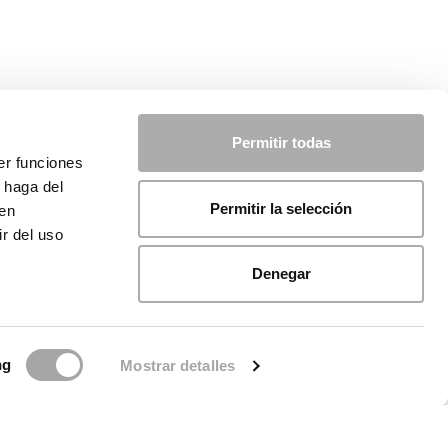
Permitir todas
er funciones
 haga del
Permitir la selección
den
r del uso
Denegar
ng
Mostrar detalles
ca sui cookie