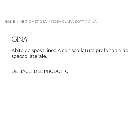
HOME
/
ABITI DA SPOSA
/
ROSA CLARÁ SOFT
/
GINA
GINA
Abito da sposa linea A con scollatura profonda e dop
spacco laterale.
DETTAGLI DEL PRODOTTO