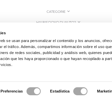
CATEGORIE
HAI BISOGNO DI AIUTO?
ies
PUNTI VENDITA
web se usan para personalizar el contenido y los anuncios, ofrec
AZIENDA
ar el tráfico. Además, compartimos información sobre el uso que
tners de redes sociales, publicidad y análisis web, quienes pue
ación que les haya proporcionado o que hayan recopilado a parti
vicios.
Preferencias
Estadística
Marketi
a Clará | Since 1995
·
Informazioni legali
·
Informativa sulla Privacy
·
Politi