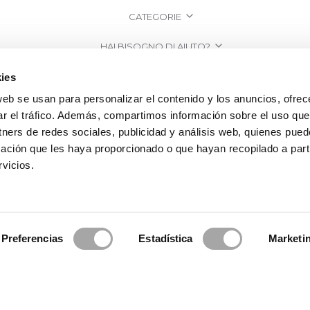
CATEGORIE
HAI BISOGNO DI AIUTO?
PUNTI VENDITA
ies
web se usan para personalizar el contenido y los anuncios, ofrec
AZIENDA
ar el tráfico. Además, compartimos información sobre el uso que
tners de redes sociales, publicidad y análisis web, quienes pue
ación que les haya proporcionado o que hayan recopilado a parti
vicios.
Preferencias
Estadística
Marketi
a Clará | Since 1995
·
Informazioni legali
·
Informativa sulla Privacy
·
Politi