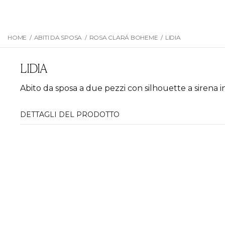
HOME
/
ABITI DA SPOSA
/
ROSA CLARÁ BOHEME
/
LIDIA
LIDIA
Abito da sposa a due pezzi con silhouette a sirena i
DETTAGLI DEL PRODOTTO