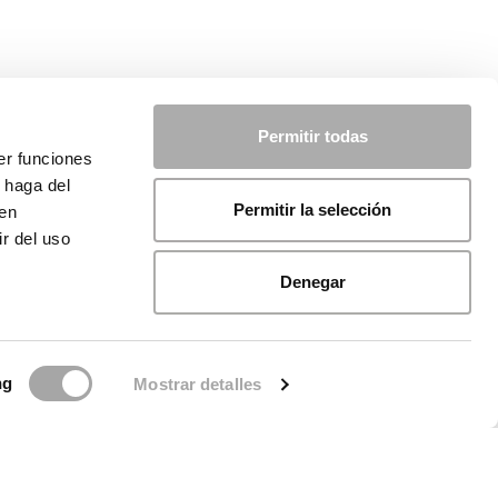
Permitir todas
er funciones
 haga del
Permitir la selección
den
r del uso
Denegar
ng
Mostrar detalles
ca sui cookie