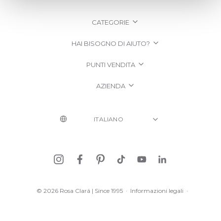
CATEGORIE
HAI BISOGNO DI AIUTO?
PUNTI VENDITA
AZIENDA
© 2026 Rosa Clará | Since 1995
·
Informazioni legali
·
Informativa sulla Privacy
·
Politica sui cookie