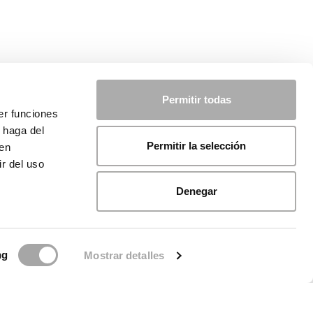
Permitir todas
er funciones
 haga del
Permitir la selección
den
r del uso
Denegar
ng
Mostrar detalles
ca sui cookie