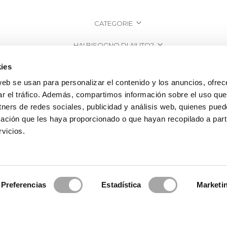
CATEGORIE
HAI BISOGNO DI AIUTO?
ies
PUNTI VENDITA
web se usan para personalizar el contenido y los anuncios, ofrec
AZIENDA
ar el tráfico. Además, compartimos información sobre el uso que
tners de redes sociales, publicidad y análisis web, quienes pue
ación que les haya proporcionado o que hayan recopilado a parti
vicios.
Preferencias
Estadística
Marketi
a Clará | Since 1995
·
Informazioni legali
·
Informativa sulla Privacy
·
Politi