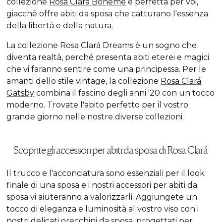
collezione
Rosa Clará Boheme
è perfetta per voi,
giacché offre abiti da sposa che catturano l'essenza
della libertà e della natura.
La collezione Rosa Clará Dreams è un sogno che
diventa realtà, perché presenta abiti eterei e magici
che vi faranno sentire come una principessa. Per le
amanti dello stile vintage, la collezione
Rosa Clará
Gatsby
combina il fascino degli anni '20 con un tocco
moderno. Trovate l'abito perfetto per il vostro
grande giorno nelle nostre diverse collezioni.
Scoprite gli accessori per abiti da sposa di Rosa Clará
Il trucco e l'acconciatura sono essenziali per il look
finale di una sposa e i nostri accessori per abiti da
sposa vi aiuteranno a valorizzarli. Aggiungete un
tocco di eleganza e luminosità al vostro viso con i
nostri delicati
orecchini da sposa
, progettati per