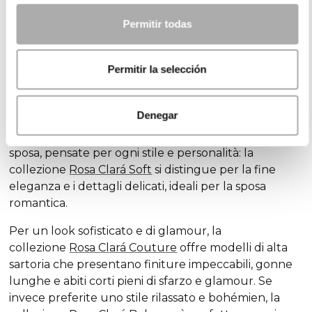
un'esperienza piacevole, grazie alla varietà di opzioni
Permitir todas
disponibili, oppure un compito opprimente, a causa
dell'infinità di modelli disponibili. Noi di Rosa Clará
disegniamo abiti da sposa
tenendo
conto della
Permitir la selección
diversità delle spose e degli stili, in modo che tutte
possano trovare l'abito ideale per celebrare il loro
amore.
Denegar
Scoprite le nostre esclusive collezioni di abiti da
sposa, pensate per ogni stile e personalità: la
collezione
Rosa Clará Soft
si distingue per la fine
eleganza e i dettagli delicati, ideali per la sposa
romantica.
Per un look sofisticato e di glamour, la
collezione
Rosa Clará Couture
offre modelli di alta
sartoria che presentano finiture impeccabili, gonne
lunghe e abiti corti pieni di sfarzo e glamour. Se
invece preferite uno stile rilassato e bohémien, la