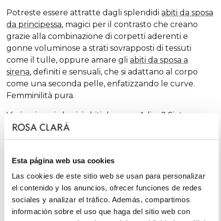
Potreste essere attratte dagli splendidi
abiti da sposa
da principessa
, magici per il contrasto che creano
grazie alla combinazione di corpetti aderenti e
gonne voluminose a strati sovrapposti di tessuti
come il tulle, oppure amare gli
abiti da sposa a
sirena
, definiti e sensuali, che si adattano al corpo
come una seconda pelle, enfatizzando le curve.
Femminilità pura.
Vi piacciono i classici
abiti da sposa A-line
? Siete
fortunate. La
A-line
è una delle silhouette che
meglio si adatta alla maggior parte delle carnagioni
e che, stagione dopo stagione, compare tra le nostre
Esta página web usa cookies
collezioni, sempre con dosi extra di femminilità e
finiture sorprendenti, che rinnovano la tradizione
Las cookies de este sitio web se usan para personalizar
con tocchi chic e fantasiosi, senza escludere il
el contenido y los anuncios, ofrecer funciones de redes
glamour.
sociales y analizar el tráfico. Además, compartimos
información sobre el uso que haga del sitio web con
D'altra parte, se siete una
sposa minimal, sarete