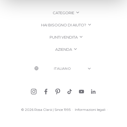
CATEGORIE
HAI BISOGNO DI AIUTO?
PUNTI VENDITA
AZIENDA
© 2026 Rosa Clará | Since 1995
·
Informazioni legali
·
Informativa sulla Privacy
·
Politica sui cookie