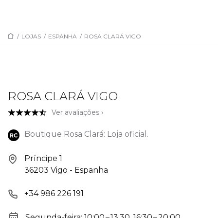
/
LOJAS
/
ESPANHA
/
ROSA CLARÁ VIGO
ROSA CLARÁ VIGO
Ver avaliações ›
Boutique Rosa Clará: Loja oficial.
Príncipe 1
36203 Vigo - Espanha
+34 986 226 191
Segunda-feira: 10:00 – 13:30, 16:30 – 20:00