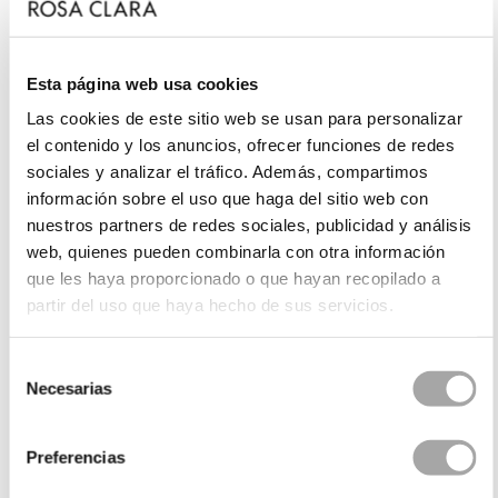
entre los que reinan el cuello halter, el escote en V
o el escote envolvente, que llena de sensualidad el
look y le da un toque de lo más actual. El
encaje
y
Esta página web usa cookies
las
puntillas
añaden un punto romántico a
los
vestidos de fiesta cortos
, de corte
midi
, y
Las cookies de este sitio web se usan para personalizar
los
volantes
-integrados a modo de detalles laterales
el contenido y los anuncios, ofrecer funciones de redes
o sobre el escote- les dan un aire sofisticado a los
sociales y analizar el tráfico. Además, compartimos
sobrios
vestidos negros de fiesta
, así como también
información sobre el uso que haga del sitio web con
a los joviales
monos de fiesta
. La
pedrería
es uno de
nuestros partners de redes sociales, publicidad y análisis
los elementos estrella de la selección, apareciendo
web, quienes pueden combinarla con otra información
en su versión multicolor y dando viveza a looks que
que les haya proporcionado o que hayan recopilado a
se convierten en auténticas joyas.
partir del uso que haya hecho de sus servicios.
Selección
Vestidos de fiesta lisos: apuestas
Necesarias
de
monocromáticas ideales
consentimiento
Preferencias
Ofrecemos una amplia diversidad para que toda
mujer pueda lucir como desea: los
conjuntos