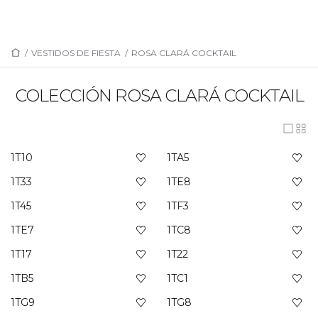
/
VESTIDOS DE FIESTA
/
ROSA CLARÁ COCKTAIL
COLECCIÓN ROSA CLARÁ COCKTAIL
1T10
1TA5
1T33
1TE8
1T45
1TF3
1TE7
1TC8
1T17
1T22
1TB5
1TC1
1TG9
1TG8