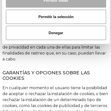
Permitir todas
social, aunque éstas suelen ser técnicas para el
control del inicio de sesión o mostrar el contador que
muestra cuantas veces se ha compartido un
Permitir la selección
determinado contenido.
Recomendamos a todos los usuarios que revisen las
Denegar
condiciones de privacidad y cookies de cada red
social, y en su caso, que modifiquen los parámetros
de privacidad en cada una de ellas para limitar las
finalidades de rastreo que, en su caso, puedan llevar
a cabo.
GARANTÍAS Y OPCIONES SOBRE LAS
COOKIES
En cualquier momento el usuario tiene la posibilidad
de aceptar o rechazar la instalación de cookies, o bien
rechazar la instalación de un determinado tipo de
cookies, como las cookies de publicidad y de terceros.