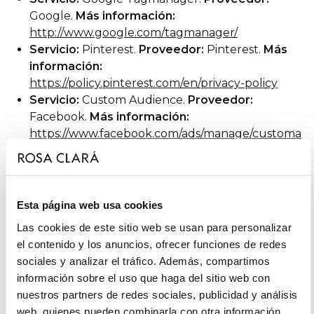
Google.
Más información:
http://www.google.com/tagmanager/
Servicio:
Pinterest.
Proveedor:
Pinterest.
Más
información:
https://policy.pinterest.com/en/privacy-policy
Servicio:
Custom Audience.
Proveedor:
Facebook.
Más información:
https://www.facebook.com/ads/manage/customa
udiences/tos.php
Servicio:
Lookalike Audience.
Proveedor:
Facebook.
Más información:
https://www.facebook.com/business/help/164749
Esta página web usa cookies
007013531
Las cookies de este sitio web se usan para personalizar
el contenido y los anuncios, ofrecer funciones de redes
Cookies de funciones de redes sociales
sociales y analizar el tráfico. Además, compartimos
información sobre el uso que haga del sitio web con
Algunas redes sociales, como Facebook, o webs y
nuestros partners de redes sociales, publicidad y análisis
servicios de terceros, ofrecen a los anunciantes la
web, quienes pueden combinarla con otra información
oportunidad de generar en sus propios entornos