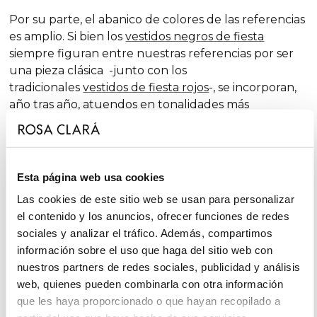
Por su parte, el abanico de colores de las referencias
es amplio. Si bien los
vestidos negros de fiesta
siempre figuran entre nuestras referencias por ser
una pieza clásica -junto con los
tradicionales
vestidos de fiesta rojos
-, se incorporan,
año tras año, atuendos en tonalidades más
arriesgadas. Como también, conjuntos en distintos
tonos atemporales: es el caso de los
vestidos de
fiesta azules
; donde conviven, entre otros, el azul
cobalto, el azul marino, el celeste o el turquesa;
Esta página web usa cookies
situándose este último a medio camino de
Las cookies de este sitio web se usan para personalizar
los
vestidos verdes de fiesta
.
el contenido y los anuncios, ofrecer funciones de redes
sociales y analizar el tráfico. Además, compartimos
información sobre el uso que haga del sitio web con
Nuestras colecciones de vestidos de fiesta
nuestros partners de redes sociales, publicidad y análisis
web, quienes pueden combinarla con otra información
Las colecciones de vestidos de fiesta e invitada de
que les haya proporcionado o que hayan recopilado a
Rosa Clará destacan por su elegancia y variedad,