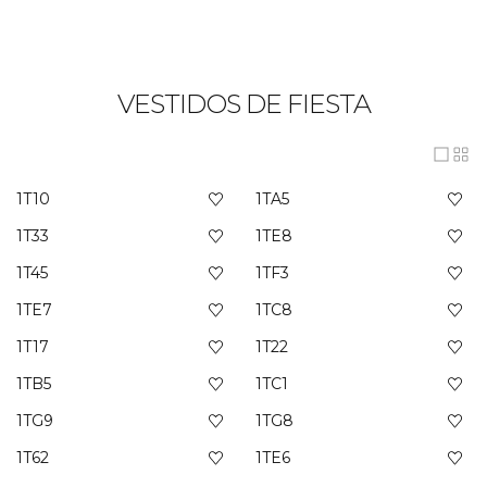
VESTIDOS DE FIESTA
1T10
1TA5
1T33
1TE8
1T45
1TF3
1TE7
1TC8
1T17
1T22
1TB5
1TC1
1TG9
1TG8
1T62
1TE6