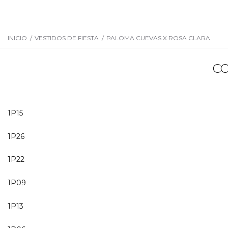
INICIO
/
VESTIDOS DE FIESTA
/
PALOMA CUEVAS X ROSA CLARA
CO
1P15
1P26
1P22
1P09
1P13