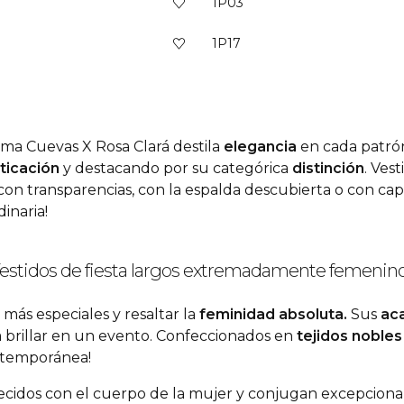
1P03
1P17
oma Cuevas X Rosa Clará destila
elegancia
en cada patrón
sticación
y destacando por su categórica
distinción
. Ves
os, con transparencias, con la espalda descubierta o con 
inaria!
estidos de fiesta largos extremadamente femenin
 más especiales y resaltar la
feminidad absoluta.
Sus
ac
a brillar en un evento. Confeccionados en
tejidos nobles
ontemporánea!
ecidos con el cuerpo de la mujer y conjugan excepcional