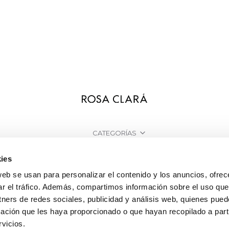
CATEGORÍAS
¿NECESITAS AYUDA?
ies
web se usan para personalizar el contenido y los anuncios, ofrec
PUNTOS DE VENTA
ar el tráfico. Además, compartimos información sobre el uso que
EMPRESA
tners de redes sociales, publicidad y análisis web, quienes pue
ación que les haya proporcionado o que hayan recopilado a parti
vicios.