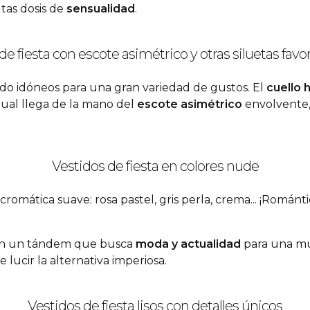
ltas dosis de
sensualidad
.
de fiesta con escote asimétrico y otras siluetas fav
endo idóneos para una gran variedad de gustos. El
cuello
h
tual llega de la mano del
escote asimétrico
envolvente, 
Vestidos de fiesta en colores nude
romática suave: rosa pastel, gris perla, crema... ¡Románti
rman un tándem que busca
moda y actualidad
para una muj
lucir la alternativa imperiosa.
Vestidos de fiesta lisos con detalles únicos