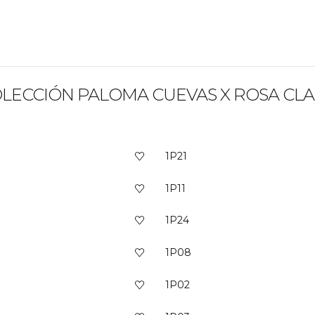
LECCIÓN PALOMA CUEVAS X ROSA CL
1P21
1P11
1P24
1P08
1P02