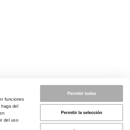
Permitir todas
er funciones
 haga del
Permitir la selección
den
r del uso