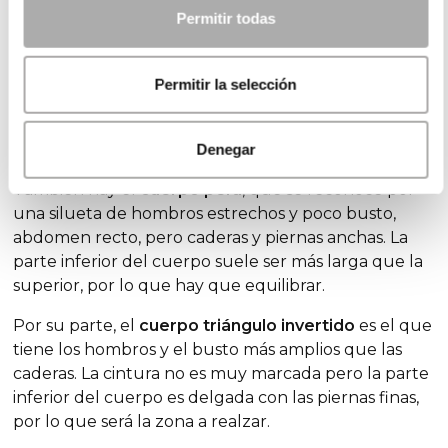
y cadera tienen un volumen similar y la cintura
Permitir todas
queda muy marcada.
En cambio, si eres de poco busto, cintura recta y
Permitir la selección
poca cadera, tienes una
silueta recta
. Es un cuerpo
menos curvilíneo que necesita de otro tipo de
vestidos para lucir espectacular.
Denegar
También hay el
cuerpo pera
, que se reconoce por
una silueta de hombros estrechos y poco busto,
abdomen recto, pero caderas y piernas anchas. La
parte inferior del cuerpo suele ser más larga que la
superior, por lo que hay que equilibrar.
Por su parte, el
cuerpo triángulo invertido
es el que
tiene los hombros y el busto más amplios que las
caderas. La cintura no es muy marcada pero la parte
inferior del cuerpo es delgada con las piernas finas,
por lo que será la zona a realzar.