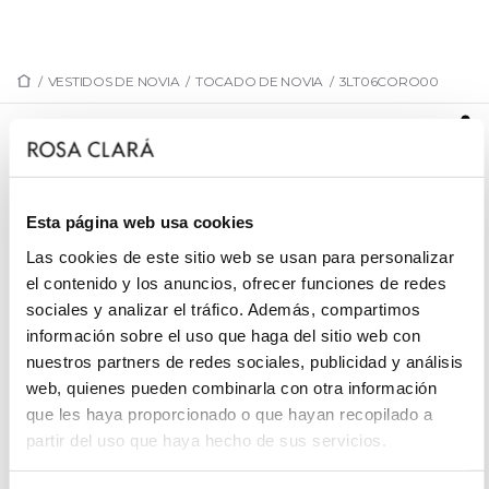
/
VESTIDOS DE NOVIA
/
TOCADO DE NOVIA
/
3LT06CORO00
3LT06CORO00
Corona de novia en cristal y metal. Disponible en
color plata y rosé.
Esta página web usa cookies
Las cookies de este sitio web se usan para personalizar
el contenido y los anuncios, ofrecer funciones de redes
sociales y analizar el tráfico. Además, compartimos
PIDE CITA
información sobre el uso que haga del sitio web con
nuestros partners de redes sociales, publicidad y análisis
web, quienes pueden combinarla con otra información
que les haya proporcionado o que hayan recopilado a
partir del uso que haya hecho de sus servicios.