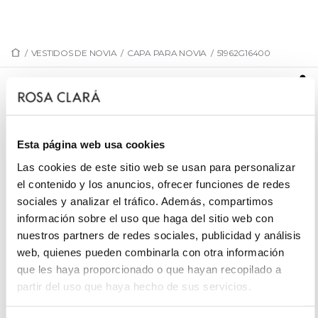
/
VESTIDOS DE NOVIA
/
CAPA PARA NOVIA
/
51962G16400
51962G16400
Capa de novia en georgette. Con acabados de
vainica
Esta página web usa cookies
Las cookies de este sitio web se usan para personalizar
el contenido y los anuncios, ofrecer funciones de redes
sociales y analizar el tráfico. Además, compartimos
PIDE CITA
información sobre el uso que haga del sitio web con
nuestros partners de redes sociales, publicidad y análisis
web, quienes pueden combinarla con otra información
que les haya proporcionado o que hayan recopilado a
partir del uso que haya hecho de sus servicios.