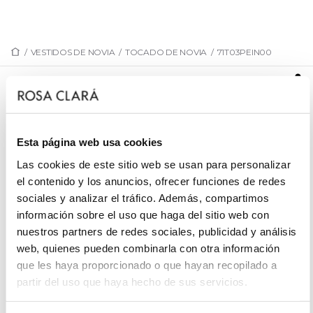
/
VESTIDOS DE NOVIA
/
TOCADO DE NOVIA
/
71T03PEIN00
71T03PEIN00
Peineta joya para novia, hecha de flores y hojas de
metal, con adornos de abalorios.
Esta página web usa cookies
Las cookies de este sitio web se usan para personalizar
el contenido y los anuncios, ofrecer funciones de redes
sociales y analizar el tráfico. Además, compartimos
PIDE CITA
información sobre el uso que haga del sitio web con
nuestros partners de redes sociales, publicidad y análisis
web, quienes pueden combinarla con otra información
que les haya proporcionado o que hayan recopilado a
partir del uso que haya hecho de sus servicios.